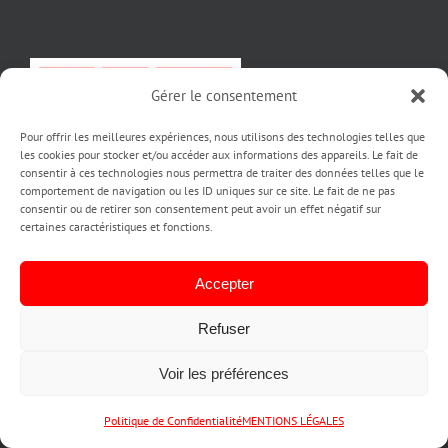
Gérer le consentement
Pour offrir les meilleures expériences, nous utilisons des technologies telles que
les cookies pour stocker et/ou accéder aux informations des appareils. Le fait de
consentir à ces technologies nous permettra de traiter des données telles que le
NOUS CONTACTER :
comportement de navigation ou les ID uniques sur ce site. Le fait de ne pas
consentir ou de retirer son consentement peut avoir un effet négatif sur
certaines caractéristiques et fonctions.
Agence PUBINLYON
355, Allée Jacques Monod
Accepter
69 800 SAINT-PRIEST
Téléphone :
06 65 58 36 46
Refuser
Web:
PUBINLYON
Voir les préférences
Prendre RDV
Politique de Confidentialité
MENTIONS LÉGALES
AGENCE DE COMMUNICATION PUBINLYON