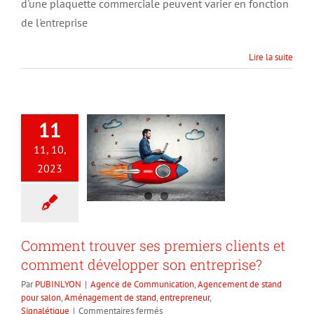
d'une plaquette commerciale peuvent varier en fonction
de l'entreprise
Lire la suite
11
11, 10,
2023
Comment trouver ses premiers clients et
comment développer son entreprise?
Par
PUBINLYON
|
Agence de Communication
,
Agencement de stand
pour salon
,
Aménagement de stand
,
entrepreneur
,
sur
Signalétique
|
Commentaires fermés