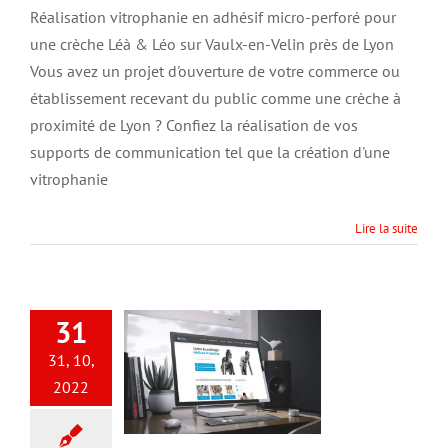
vitrophanie
Réalisation vitrophanie en adhésif micro-perforé pour
en
une crèche Léà & Léo sur Vaulx-en-Velin près de Lyon
adhésif
micro-
Vous avez un projet d'ouverture de votre commerce ou
perforé
établissement recevant du public comme une crèche à
pour
proximité de Lyon ? Confiez la réalisation de vos
une
crèche
supports de communication tel que la création d'une
Léà
vitrophanie
&
Léo
sur
Lire la suite
Vaulx-
en-
Velin
près
de
31
Lyon
31, 10,
2022