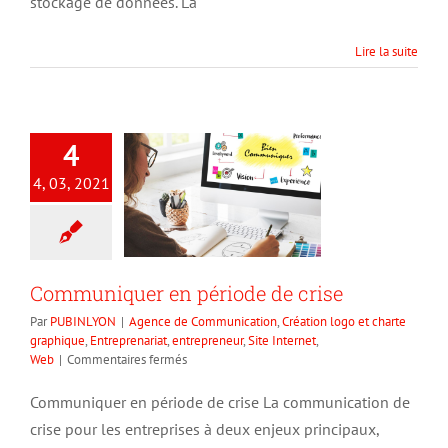
stockage de données. La
Lire la suite
4
4, 03, 2021
Communiquer en période de crise
Par
PUBINLYON
|
Agence de Communication
,
Création logo et charte
graphique
,
Entreprenariat
,
entrepreneur
,
Site Internet
,
sur
Web
|
Commentaires fermés
Communiquer
en
Communiquer en période de crise La communication de
période
crise pour les entreprises à deux enjeux principaux,
de