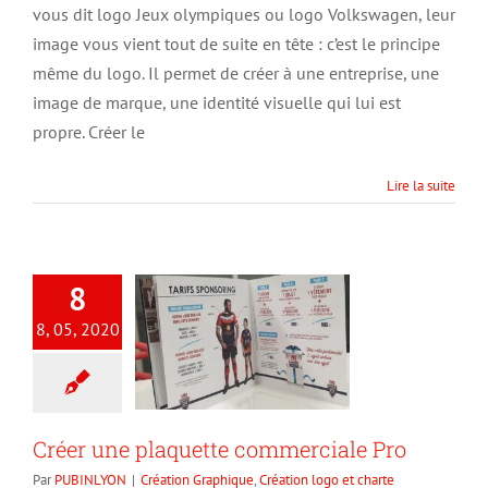
vous dit logo Jeux olympiques ou logo Volkswagen, leur
d’entreprise
:
image vous vient tout de suite en tête : c’est le principe
nos
même du logo. Il permet de créer à une entreprise, une
conseils
image de marque, une identité visuelle qui lui est
!
propre. Créer le
Lire la suite
8
8, 05, 2020
Créer une plaquette commerciale Pro
Par
PUBINLYON
|
Création Graphique
,
Création logo et charte