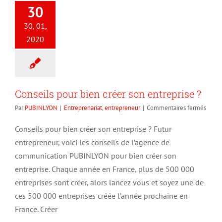
30
30, 01,
2020
Conseils pour bien créer son entreprise ?
sur
Par
PUBINLYON
|
Entreprenariat
,
entrepreneur
|
Commentaires fermés
Conse
pour
Conseils pour bien créer son entreprise ? Futur
bien
entrepreneur, voici les conseils de l’agence de
créer
son
communication PUBINLYON pour bien créer son
entrep
entreprise. Chaque année en France, plus de 500 000
?
entreprises sont créer, alors lancez vous et soyez une de
ces 500 000 entreprises créée l’année prochaine en
France. Créer