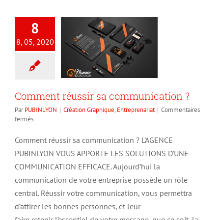
8
8, 05, 2020
Comment réussir sa communication ?
Par
PUBINLYON
|
Création Graphique
,
Entreprenariat
|
Commentaires
sur
fermés
Comment
réussir
Comment réussir sa communication ? L'AGENCE
sa
PUBINLYON VOUS APPORTE LES SOLUTIONS D’UNE
communication
?
COMMUNICATION EFFICACE. Aujourd’hui la
communication de votre entreprise possède un rôle
central. Réussir votre communication, vous permettra
d’attirer les bonnes personnes, et leur
faire retenir l’essentiel de votre message, que ce soit, la