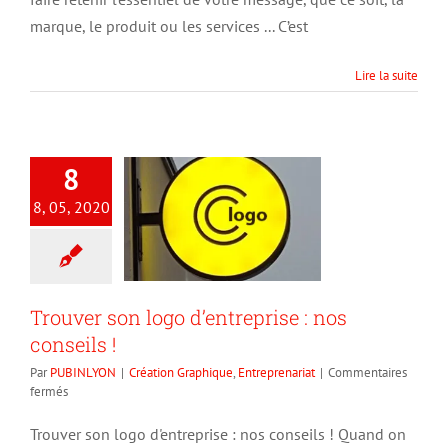
marque, le produit ou les services ... C’est
Lire la suite
8
8, 05, 2020
Trouver son logo d’entreprise : nos
conseils !
Par
PUBINLYON
|
Création Graphique
,
Entreprenariat
|
Commentaires
sur
fermés
Trouver
son
Trouver son logo d'entreprise : nos conseils ! Quand on
logo