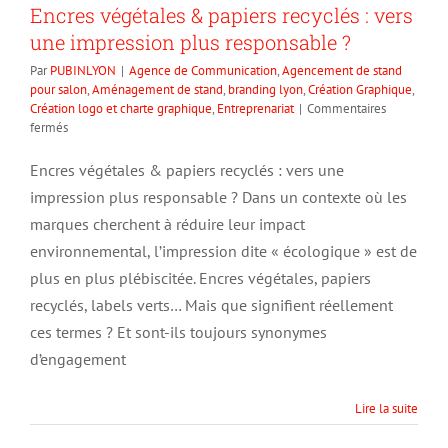
Encres végétales & papiers recyclés : vers
une impression plus responsable ?
Par
PUBINLYON
|
Agence de Communication
,
Agencement de stand
pour salon
,
Aménagement de stand
,
branding lyon
,
Création Graphique
,
Création logo et charte graphique
,
Entreprenariat
|
Commentaires
sur
fermés
Encres
végétales
Encres végétales & papiers recyclés : vers une
&
impression plus responsable ? Dans un contexte où les
papiers
recyclés
marques cherchent à réduire leur impact
:
environnemental, l’impression dite « écologique » est de
vers
plus en plus plébiscitée. Encres végétales, papiers
une
impression
recyclés, labels verts… Mais que signifient réellement
plus
ces termes ? Et sont-ils toujours synonymes
responsable
?
d’engagement
Lire la suite