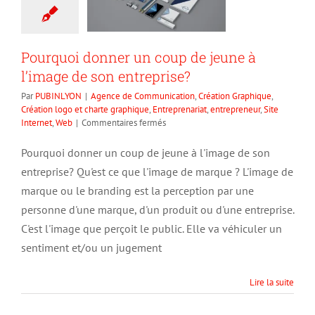
Pourquoi donner un coup de jeune à
l’image de son entreprise?
Par
PUBINLYON
|
Agence de Communication
,
Création Graphique
,
Création logo et charte graphique
,
Entreprenariat
,
entrepreneur
,
Site
sur
Internet
,
Web
|
Commentaires fermés
Pourquoi
donner
Pourquoi donner un coup de jeune à l'image de son
un
entreprise? Qu'est ce que l'image de marque ? L'image de
coup
de
marque ou le branding est la perception par une
jeune
personne d'une marque, d'un produit ou d'une entreprise.
à
C'est l'image que perçoit le public. Elle va véhiculer un
l’image
de
sentiment et/ou un jugement
son
entreprise?
Lire la suite