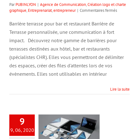
Par
PUBINLYON
|
Agence de Communication
,
Création logo et charte
sur
graphique
,
Entreprenariat
,
entrepreneur
|
Commentaires fermés
Barrière
terrasse
Barrière terrasse pour bar et restaurant Barrière de
pour
Terrasse personnalisée, une communication à fort
bar
et
impact. Découvrez notre gamme de barrières pour
restaurant
terrasses destinées aux hôtel, bar et restaurants
(spécialistes CHR). Elles vous permettront de délimiter
des espaces, créer des files d'attentes lors de vos
évènements. Elles sont utilisables en intérieur
Lire la suite
9
9, 06, 2020