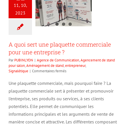
11, 10,
2023
A quoi sert une plaquette commerciale
pour une entreprise ?
Par
PUBINLYON
|
Agence de Communication
,
Agencement de stand
pour salon
,
Aménagement de stand
,
entrepreneur
,
sur
Signalétique
|
Commentaires fermés
A
quoi
Une plaquette commerciale, mais pourquoi faire ? La
sert
plaquette commerciale sert à présenter et promouvoir
une
plaquette
l'entreprise, ses produits ou services, à ses clients
commerciale
potentiels. Elle permet de communiquer les
pour
informations principales et les arguments de vente de
une
entreprise
manière concise et attractive. Les différentes composant
?