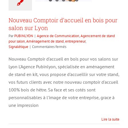
Nouveau Comptoir d’accueil en bois pour
salon sur Lyon
Par
PUBINLYON
|
Agence de Communication
,
Agencement de stand
pour salon
,
Aménagement de stand
,
entrepreneur
,
sur
Signalétique
|
Commentaires fermés
Nouveau
Comptoir
Nouveau Comptoir d'accueil en bois pour vos salons sur
d’accueil
Lyon L'Agence Pubinlyon, spécialisée en aménagement
en
bois
de stand en kit, vous propose d'accueillir sur votre stand,
pour
vos futurs clients avec notre nouveau comptoir d'accueil
salon
100% bois de hêtre. Sa face et ses cotés sont
sur
Lyon
personnalisables à l'image de votre entreprise, grace à
une impression
Lire la suite