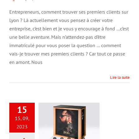
Comment
trouver
Entrepreneurs, comment trouver ses premiers clients sur
ses
Lyon ? Là actuellement vous pensez à créer votre
premiers
clients
entreprise, c’est bien et je vous y encourage à fond …c’est
et
une belle aventure. Mais n’attendez-pas d’être
comment
immatriculé pour vous poser la question … comment
développer
son
vais-je trouver mes premiers clients ? Car tout ce passe
entreprise?
en amont. Nous
Lire la suite
15
15, 09,
2023