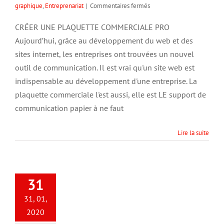
sur
graphique
,
Entreprenariat
|
Commentaires fermés
Créer
une
CRÉER UNE PLAQUETTE COMMERCIALE PRO
plaquette
Aujourd’hui, grâce au développement du web et des
commerciale
Pro
sites internet, les entreprises ont trouvées un nouvel
outil de communication. Il est vrai qu'un site web est
indispensable au développement d'une entreprise. La
plaquette commerciale l'est aussi, elle est LE support de
communication papier à ne faut
Lire la suite
31
31, 01,
2020