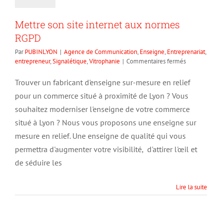
Mettre son site internet aux normes
RGPD
Par
PUBINLYON
|
Agence de Communication
,
Enseigne
,
Entreprenariat
,
sur
entrepreneur
,
Signalétique
,
Vitrophanie
|
Commentaires fermés
Mettre
son
Trouver un fabricant d'enseigne sur-mesure en relief
site
pour un commerce situé à proximité de Lyon ? Vous
internet
aux
souhaitez moderniser l'enseigne de votre commerce
normes
situé à Lyon ? Nous vous proposons une enseigne sur
RGPD
mesure en relief. Une enseigne de qualité qui vous
permettra d'augmenter votre visibilité, d'attirer l'œil et
de séduire les
Lire la suite