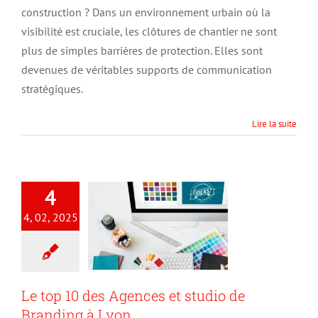
palissades
construction ? Dans un environnement urbain où la
personnalisées
visibilité est cruciale, les clôtures de chantier ne sont
plus de simples barrières de protection. Elles sont
devenues de véritables supports de communication
stratégiques.
Lire la suite
4
4, 02, 2025
Le top 10 des Agences et studio de
Branding à Lyon