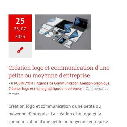
25
25, 07,
2023
Création logo et communication d’une
petite ou moyenne d’entreprise
Par
PUBINLYON
|
Agence de Communication
,
Création Graphique
,
Création logo et charte graphique
,
entrepreneur
|
Commentaires
sur
fermés
Création
logo
Création logo et communication d'une petite ou
et
moyenne d'entreprise La création d'un logo et la
communication
d’une
communication d'une petite ou moyenne entreprise
petite