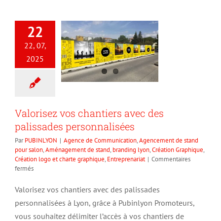
22
22, 07,
2025
Valorisez vos chantiers avec des
palissades personnalisées
Par
PUBINLYON
|
Agence de Communication
,
Agencement de stand
pour salon
,
Aménagement de stand
,
branding lyon
,
Création Graphique
,
Création logo et charte graphique
,
Entreprenariat
|
Commentaires
sur
fermés
Valorisez
vos
Valorisez vos chantiers avec des palissades
chantiers
personnalisées à Lyon, grâce à Pubinlyon Promoteurs,
avec
des
vous souhaitez délimiter l’accès à vos chantiers de