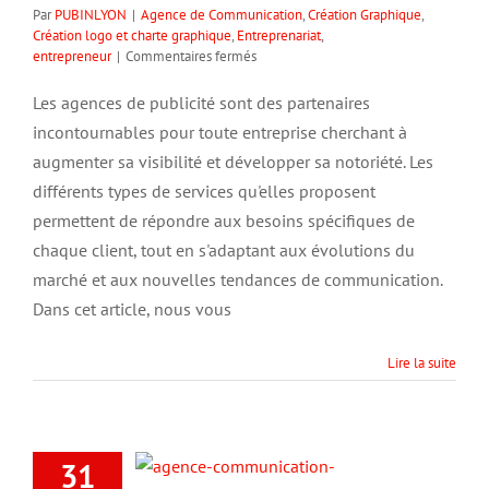
Par
PUBINLYON
|
Agence de Communication
,
Création Graphique
,
Création logo et charte graphique
,
Entreprenariat
,
sur
entrepreneur
|
Commentaires fermés
Les
services
Les agences de publicité sont des partenaires
offerts
incontournables pour toute entreprise cherchant à
par
une
augmenter sa visibilité et développer sa notoriété. Les
agence
différents types de services qu'elles proposent
de
permettent de répondre aux besoins spécifiques de
publicité
chaque client, tout en s'adaptant aux évolutions du
marché et aux nouvelles tendances de communication.
Dans cet article, nous vous
Lire la suite
31