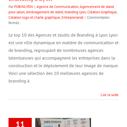
Par
PUBINLYON
|
Agence de Communication
,
Agencement de stand
pour salon
,
Aménagement de stand
,
branding lyon
,
Création Graphique
,
Création logo et charte graphique
,
Entreprenariat
|
Commentaires
sur
fermés
Le
top
Le top 10 des Agences et studio de Branding à Lyon Lyon
10
est une ville dynamique en matière de communication et
des
Agences
de branding, regroupant de nombreuses agences
et
talentueuses qui accompagnent les entreprises dans la
studio
construction et le déploiement de leur image de marque.
de
Branding
Voici une sélection des 10 meilleures agences de
à
branding à
Lyon
Lire la suite
11