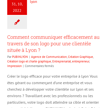
31, 10,
2022
Comment communiquer efficacement au
travers de son logo pour une clientèle
située à Lyon ?
Par
PUBINLYON
|
Agence de Communication
,
Création Graphique
,
Création logo et charte graphique
,
Entreprenariat
,
entrepreneur
,
sur
Impression
|
Commentaires fermés
Comment
communiquer
Créer le logo efficace pour votre entreprise à Lyon Vous
efficacement
êtes gérant ou commerçant d’une entreprise et vous
au
travers
cherchez à développer votre clientèle sur Lyon et ses
de
environs ? Travaillant avec les professionnels ou les
son
particuliers, votre logo doit atteindre sa cible et orienter
logo
pour