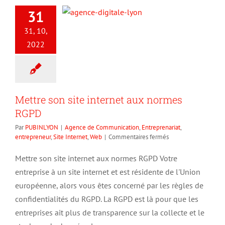
31
31, 10,
2022
Mettre son site internet aux normes
RGPD
Par
PUBINLYON
|
Agence de Communication
,
Entreprenariat
,
sur
entrepreneur
,
Site Internet
,
Web
|
Commentaires fermés
Mettre
son
Mettre son site internet aux normes RGPD Votre
site
entreprise à un site internet et est résidente de l'Union
internet
aux
européenne, alors vous êtes concerné par les règles de
normes
confidentialités du RGPD. La RGPD est là pour que les
RGPD
entreprises ait plus de transparence sur la collecte et le