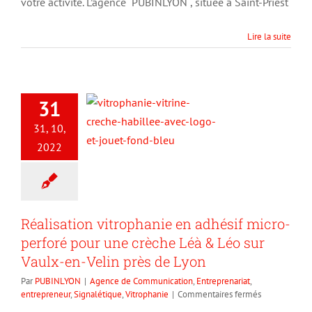
votre activité. L’agence PUBINLYON , située à Saint-Priest
une
clientèle
située
Lire la suite
à
Lyon
?
31
31, 10,
2022
Réalisation vitrophanie en adhésif micro-
perforé pour une crèche Léà & Léo sur
Vaulx-en-Velin près de Lyon
Par
PUBINLYON
|
Agence de Communication
,
Entreprenariat
,
sur
entrepreneur
,
Signalétique
,
Vitrophanie
|
Commentaires fermés
Réalisation