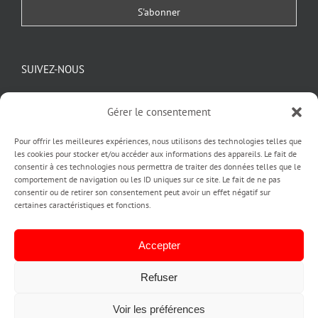
SUIVEZ-NOUS
Gérer le consentement
Pour offrir les meilleures expériences, nous utilisons des technologies telles que
les cookies pour stocker et/ou accéder aux informations des appareils. Le fait de
consentir à ces technologies nous permettra de traiter des données telles que le
comportement de navigation ou les ID uniques sur ce site. Le fait de ne pas
consentir ou de retirer son consentement peut avoir un effet négatif sur
certaines caractéristiques et fonctions.
Copyright pubinlyon © 2020
| Création by PUBINLYON
ACCUEIL |
L'AGENCE PUBINLYON |
CREATION IDENTITE VISUELLE
Accepter
LOGO ET CHARTE GRAPHIQUE |
A QUOI SERT UN LOGO |
IMPRESSION |
CREATION SITE INTERNET |
ENSEIGNE LUMINEUSE ET STICKERS
Refuser
VITRINE |
STAND ET KIT SALON |
ACTUALITÉS |
CONTACT |
ANNUAIRE
CLIENTS ET PARTENAIRES |
PLAN DE SITE |
MENTIONS LEGALES |
CGV
Voir les préférences
|
POLITIQUE DE CONFIDENTIALITE