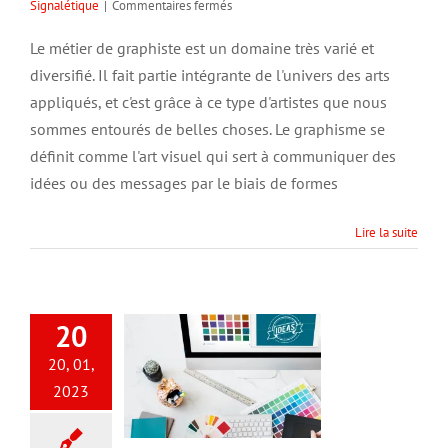
sur
Signalétique
|
Commentaires fermés
Qu’est-
ce
Le métier de graphiste est un domaine très varié et
qu’un
diversifié. Il fait partie intégrante de l'univers des arts
graphiste
?
appliqués, et c'est grâce à ce type d'artistes que nous
sommes entourés de belles choses. Le graphisme se
définit comme l'art visuel qui sert à communiquer des
idées ou des messages par le biais de formes
Lire la suite
20
20, 01,
2023