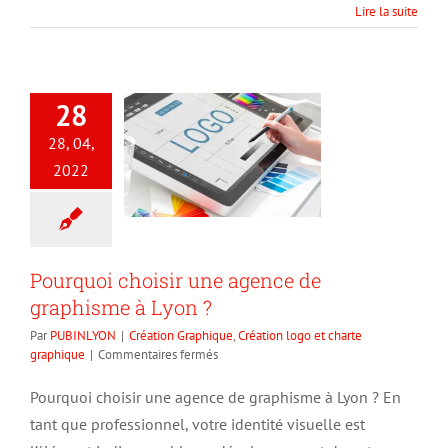
Lire la suite
28
28, 04,
2022
Pourquoi choisir une agence de
graphisme à Lyon ?
Par
PUBINLYON
|
Création Graphique
,
Création logo et charte
sur
graphique
|
Commentaires fermés
Pourquoi
choisir
Pourquoi choisir une agence de graphisme à Lyon ? En
une
tant que professionnel, votre identité visuelle est
agence