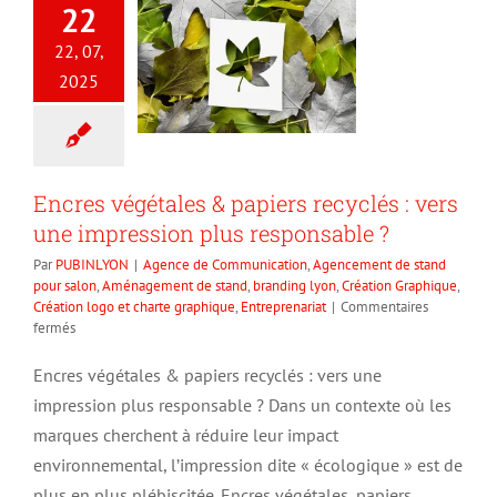
22
22, 07,
2025
Encres végétales & papiers recyclés : vers
une impression plus responsable ?
Par
PUBINLYON
|
Agence de Communication
,
Agencement de stand
pour salon
,
Aménagement de stand
,
branding lyon
,
Création Graphique
,
Création logo et charte graphique
,
Entreprenariat
|
Commentaires
sur
fermés
Encres
végétales
Encres végétales & papiers recyclés : vers une
&
impression plus responsable ? Dans un contexte où les
papiers
recyclés
marques cherchent à réduire leur impact
:
environnemental, l’impression dite « écologique » est de
vers
plus en plus plébiscitée. Encres végétales, papiers
une