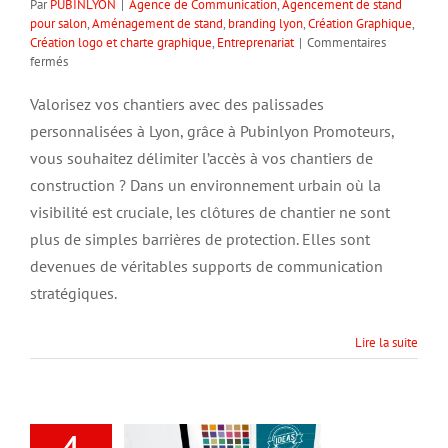
Par
PUBINLYON
|
Agence de Communication
,
Agencement de stand
pour salon
,
Aménagement de stand
,
branding lyon
,
Création Graphique
,
Création logo et charte graphique
,
Entreprenariat
|
Commentaires
sur
fermés
Valorisez
vos
Valorisez vos chantiers avec des palissades
chantiers
personnalisées à Lyon, grâce à Pubinlyon Promoteurs,
avec
des
vous souhaitez délimiter l’accès à vos chantiers de
palissades
construction ? Dans un environnement urbain où la
personnalisées
visibilité est cruciale, les clôtures de chantier ne sont
plus de simples barrières de protection. Elles sont
devenues de véritables supports de communication
stratégiques.
Lire la suite
4