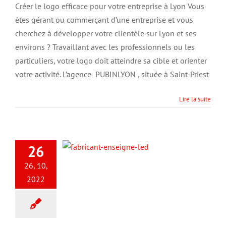
communiquer
Créer le logo efficace pour votre entreprise à Lyon Vous
efficacement
êtes gérant ou commerçant d’une entreprise et vous
au
travers
cherchez à développer votre clientèle sur Lyon et ses
de
environs ? Travaillant avec les professionnels ou les
son
particuliers, votre logo doit atteindre sa cible et orienter
logo
pour
votre activité. L’agence PUBINLYON , située à Saint-Priest
une
clientèle
située
Lire la suite
à
Lyon
?
26
26, 10,
2022