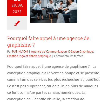
28, 09,
2022
Pourquoi faire appel à une agence de
graphisme ?
Par
PUBINLYON
|
Agence de Communication
,
Création Graphique
,
sur
Création logo et charte graphique
|
Commentaires fermés
Pourquoi
faire
Pourquoi faire appel à une agence de graphisme ? La
appel
conception graphique a le vent en poupe et se présente
à
une
comme l'un des services les plus recherchés aujourd'hui.
agence
Ce n'est pas surprenant, car de plus en plus de marques
de
se font connaître par les canaux numériques. La
graphisme
?
conception de l’identité visuelle, la création de