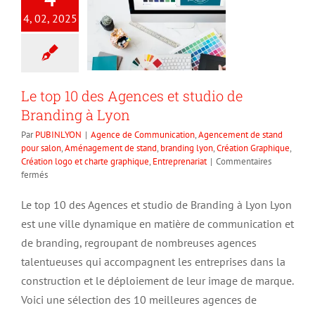
4, 02, 2025
Le top 10 des Agences et studio de
Branding à Lyon
Par
PUBINLYON
|
Agence de Communication
,
Agencement de stand
pour salon
,
Aménagement de stand
,
branding lyon
,
Création Graphique
,
Création logo et charte graphique
,
Entreprenariat
|
Commentaires
sur
fermés
Le
top
Le top 10 des Agences et studio de Branding à Lyon Lyon
10
est une ville dynamique en matière de communication et
des
Agences
de branding, regroupant de nombreuses agences
et
talentueuses qui accompagnent les entreprises dans la
studio
construction et le déploiement de leur image de marque.
de
Branding
Voici une sélection des 10 meilleures agences de
à