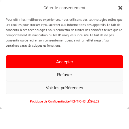
Gérer le consentement
9
Pour offrir les meilleures expériences, nous utilisons des technologies telles que
9, 06, 2020
les cookies pour stocker et/ou accéder aux informations des appareils. Le fait de
consentir à ces technologies nous permettra de traiter des données telles que le
comportement de navigation ou les ID uniques sur ce site. Le fait de ne pas
consentir ou de retirer son consentement peut avoir un effet négatif sur
certaines caractéristiques et fonctions.
Pourquoi donner un coup de jeune à
l’image de son entreprise?
Accepter
Par
PUBINLYON
|
Agence de Communication
,
Création Graphique
,
Refuser
Création logo et charte graphique
,
Entreprenariat
,
entrepreneur
,
Site
sur
Internet
,
Web
|
Commentaires fermés
Pourquoi
Voir les préférences
donner
Pourquoi donner un coup de jeune à l'image de son
un
Prendre RDV
entreprise? Qu'est ce que l'image de marque ? L'image de
Politique de Confidentialité
MENTIONS LÉGALES
coup
de
marque ou le branding est la perception par une
jeune
personne d'une marque, d'un produit ou d'une entreprise.
à
C'est l'image que perçoit le public. Elle va véhiculer un
l’image