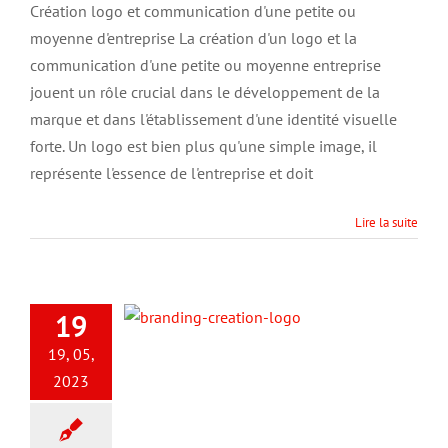
logo
Création logo et communication d'une petite ou
et
moyenne d'entreprise La création d'un logo et la
communication
d’une
communication d'une petite ou moyenne entreprise
petite
jouent un rôle crucial dans le développement de la
ou
marque et dans l'établissement d'une identité visuelle
moyenne
d’entreprise
forte. Un logo est bien plus qu'une simple image, il
représente l'essence de l'entreprise et doit
Lire la suite
19
19, 05,
2023