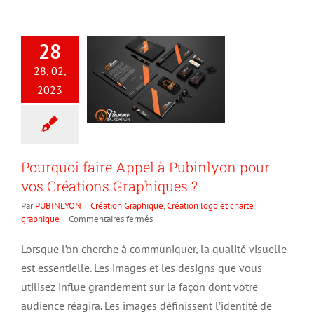
28
28, 02,
2023
Pourquoi faire Appel à Pubinlyon pour
vos Créations Graphiques ?
Par
PUBINLYON
|
Création Graphique
,
Création logo et charte
sur
graphique
|
Commentaires fermés
Pourquoi
faire
Lorsque l’on cherche à communiquer, la qualité visuelle
Appel
est essentielle. Les images et les designs que vous
à
Pubinlyon
utilisez influe grandement sur la façon dont votre
pour
audience réagira. Les images définissent l’identité de
vos