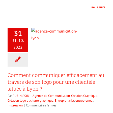
logo
?
Lire la suite
31
31, 10,
2022
Comment communiquer efficacement au
travers de son logo pour une clientèle
située à Lyon ?
Par
PUBINLYON
|
Agence de Communication
,
Création Graphique
,
Création logo et charte graphique
,
Entreprenariat
,
entrepreneur
,
sur
Impression
|
Commentaires fermés
Comment