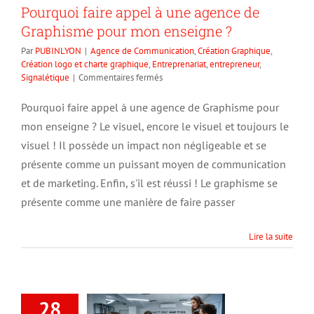
Pourquoi faire appel à une agence de
Graphisme pour mon enseigne ?
Par
PUBINLYON
|
Agence de Communication
,
Création Graphique
,
Création logo et charte graphique
,
Entreprenariat
,
entrepreneur
,
sur
Signalétique
|
Commentaires fermés
Pourquoi
faire
Pourquoi faire appel à une agence de Graphisme pour
appel
mon enseigne ? Le visuel, encore le visuel et toujours le
à
une
visuel ! Il possède un impact non négligeable et se
agence
présente comme un puissant moyen de communication
de
et de marketing. Enfin, s'il est réussi ! Le graphisme se
Graphisme
pour
présente comme une manière de faire passer
mon
enseigne
?
Lire la suite
28