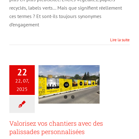
impression
recyclés, labels verts… Mais que signifient réellement
plus
ces termes ? Et sont-ils toujours synonymes
responsable
?
d’engagement
Lire la suite
22
22, 07,
2025
Valorisez vos chantiers avec des
palissades personnalisées