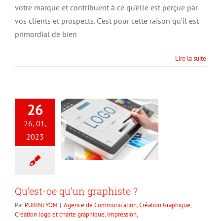
votre marque et contribuent à ce qu’elle est perçue par
Créations
Graphiques
vos clients et prospects. C’est pour cette raison qu’il est
?
primordial de bien
Lire la suite
26
26, 01,
2023
Qu’est-ce qu’un graphiste ?
Par
PUBINLYON
|
Agence de Communication
,
Création Graphique
,
Création logo et charte graphique
,
Impression
,