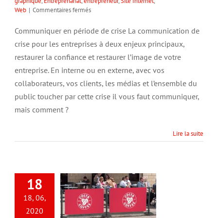
graphique
,
Entreprenariat
,
entrepreneur
,
Site Internet
,
sur
Web
|
Commentaires fermés
Communiquer
en
Communiquer en période de crise La communication de
période
crise pour les entreprises à deux enjeux principaux,
de
crise
restaurer la confiance et restaurer l’image de votre
entreprise. En interne ou en externe, avec vos
collaborateurs, vos clients, les médias et l’ensemble du
public toucher par cette crise il vous faut communiquer,
mais comment ?
Lire la suite
18
18, 06,
2020