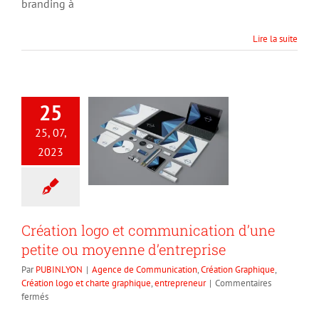
branding à
Lyon
Lire la suite
25
25, 07,
2023
Création logo et communication d’une
petite ou moyenne d’entreprise
Par
PUBINLYON
|
Agence de Communication
,
Création Graphique
,
Création logo et charte graphique
,
entrepreneur
|
Commentaires
sur
fermés
Création