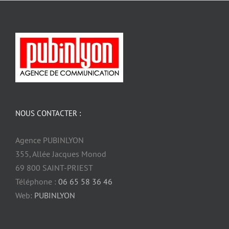
NOUS CONTACTER :
Agence PUBINLYON
355, Allée Jacques Monod
69 800 SAINT-PRIEST
Téléphone :
06 65 58 36 46
Web:
PUBINLYON