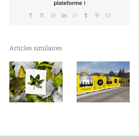
plateforme !
Facebook
X
Reddit
LinkedIn
WhatsApp
Tumblr
Pinterest
Email
Articles similaires