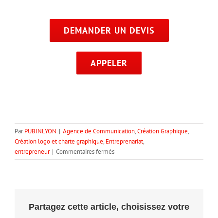
DEMANDER UN DEVIS
APPELER
Par
PUBINLYON
|
Agence de Communication
,
Création Graphique
,
Création logo et charte graphique
,
Entreprenariat
,
sur
entrepreneur
|
Commentaires fermés
Trouver
une
identité
de
marque
Partagez cette article, choisissez votre
puissante