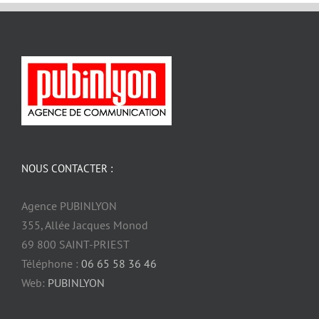
NOUS CONTACTER :
Agence PUBINLYON
355, Allée Jacques Monod
69 800 SAINT-PRIEST
Téléphone :
06 65 58 36 46
Web:
PUBINLYON