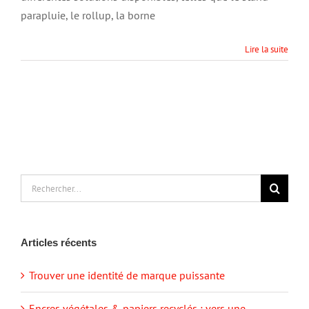
d’une
parapluie, le rollup, la borne
foire
:
les
Lire la suite
solutions
pour
une
excellente
visibilité
Rechercher:
Articles récents
Trouver une identité de marque puissante
Encres végétales & papiers recyclés : vers une