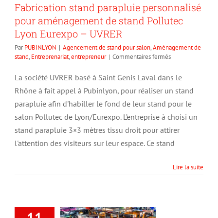
Fabrication stand parapluie personnalisé
pour aménagement de stand Pollutec
Lyon Eurexpo – UVRER
Par
PUBINLYON
|
Agencement de stand pour salon
,
Aménagement de
sur
stand
,
Entreprenariat
,
entrepreneur
|
Commentaires fermés
Fabrication
stand
La société UVRER basé à Saint Genis Laval dans le
parapluie
Rhône à fait appel à Pubinlyon, pour réaliser un stand
personnalisé
pour
parapluie afin d'habiller le fond de leur stand pour le
aménagement
salon Pollutec de Lyon/Eurexpo. L’entreprise à choisi un
de
stand parapluie 3×3 mètres tissu droit pour attirer
stand
Pollutec
l'attention des visiteurs sur leur espace. Ce stand
Lyon
Eurexpo
–
Lire la suite
UVRER
11