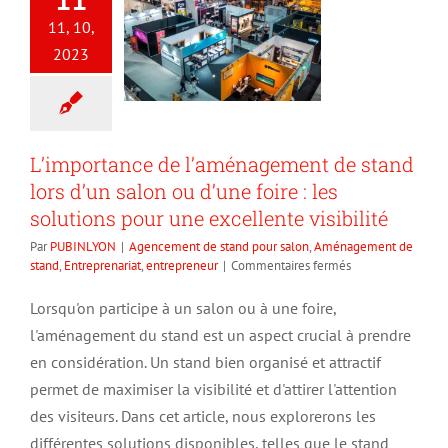
11, 10,
2023
L’importance de l’aménagement de stand
lors d’un salon ou d’une foire : les
solutions pour une excellente visibilité
Par
PUBINLYON
|
Agencement de stand pour salon
,
Aménagement de
sur
stand
,
Entreprenariat
,
entrepreneur
|
Commentaires fermés
L’importance
de
Lorsqu'on participe à un salon ou à une foire,
l’aménagement
l'aménagement du stand est un aspect crucial à prendre
de
stand
en considération. Un stand bien organisé et attractif
lors
permet de maximiser la visibilité et d'attirer l'attention
d’un
des visiteurs. Dans cet article, nous explorerons les
salon
ou
différentes solutions disponibles, telles que le stand