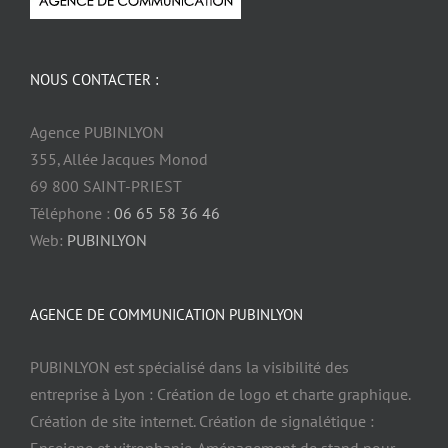
NOUS CONTACTER :
Agence PUBINLYON
355, Allée Jacques Monod
69 800 SAINT-PRIEST
Téléphone :
06 65 58 36 46
Web:
PUBINLYON
AGENCE DE COMMUNICATION PUBINLYON
PUBINLYON est spécialisé dans la visibilité des
entreprise à Lyon : Création de logo et charte graphique.
Création de site internet. Création de signalétique :
Enseigne et vitrophanie. Aménagement de stand pour