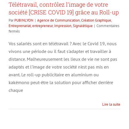
Télétravail, contrôlez l’image de votre
société [CRISE COVID 19] grâce au Roll-up
Par
PUBINLYON
|
Agence de Communication
,
Création Graphique
,
Entreprenariat
,
entrepreneur
,
Impression
,
Signalétique
|
Commentaires
sur
fermés
Télétravail,
contrôlez
Vos salariés sont en télétravail ? Avec le Covid 19, nous
l’image
vivons une période ou il faut s'adapter et travailler à
de
votre
distance. Malheureusement les lieux de vie ne sont pas
société
adaptés et l'image de votre société n'est pas mis en
[CRISE
avant. Le roll-up publicitaire en aluminium ou
COVID
19]
kakémono peut-être la solution pour afficher derrière
grâce
chaque
au
Roll-
up
Lire la suite