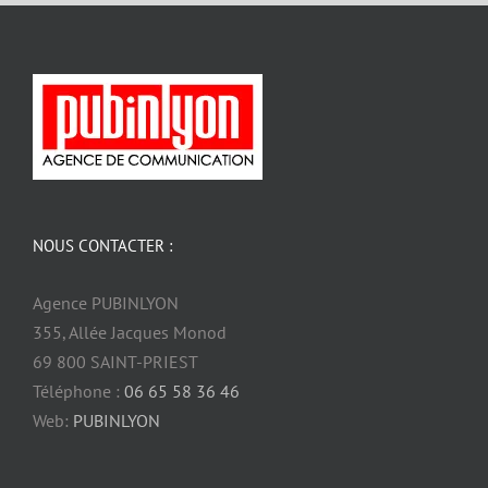
NOUS CONTACTER :
Agence PUBINLYON
355, Allée Jacques Monod
69 800 SAINT-PRIEST
Téléphone :
06 65 58 36 46
Web:
PUBINLYON