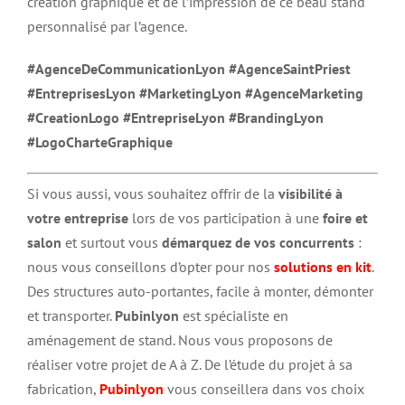
création graphique et de l’impression de ce beau stand
personnalisé par l’agence.
#AgenceDeCommunicationLyon
#AgenceSaintPriest
#EntreprisesLyon
#MarketingLyon
#
AgenceMarketing
#CreationLogo #EntrepriseLyon #BrandingLyon
#LogoCharteGraphique
Si vous aussi, vous souhaitez offrir de la
visibilité à
votre entreprise
lors de vos participation à une
foire et
salon
et surtout vous
démarquez de vos concurrents
:
nous vous conseillons d’opter pour nos
solutions en kit
.
Des structures auto-portantes, facile à monter, démonter
et transporter.
Pubinlyon
est spécialiste en
aménagement de stand. Nous vous proposons de
réaliser votre projet de A à Z. De l’étude du projet à sa
fabrication,
Pubinlyon
vous conseillera dans vos choix