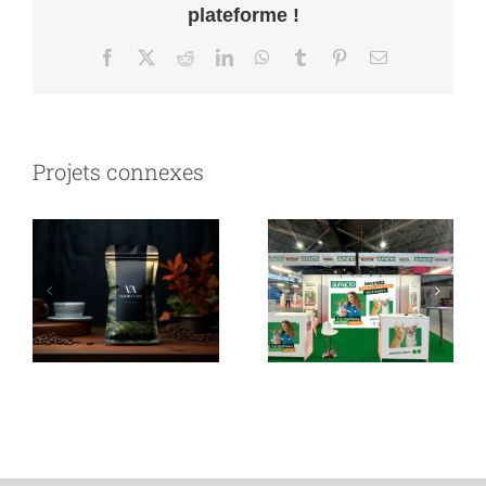
plateforme !
Facebook
X
Reddit
LinkedIn
WhatsApp
Tumblr
Pinterest
Email
Projets connexes