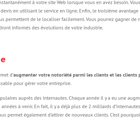
nstantanément à votre site Web lorsque vous en avez besoin. Vous
s en utilisant le service en ligne. Enfin, le troisième avantage est
permettent de le localiser facilement. Vous pourrez gagner de nou
ndront informés des évolutions de votre industrie.
ne
rmet d’
augmenter votre notoriété parmi les clients et les clients 
ensable pour gérer votre entreprise.
opulaires auprès des internautes. Chaque année il y a eu une augme
nées à venir. En fait, il y a déjà plus de 2 milliards d’internaute
 vous permet également d’attirer de nouveaux clients. C’est pourqu