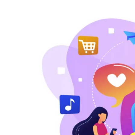
l'image
agrandie