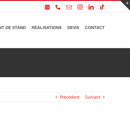
PRENDRE
Téléphone
Email
Instagram
LinkedIn
Tiktok
RDV
T DE STAND
RÉALISATIONS
DEVIS
CONTACT
Précédent
Suivant