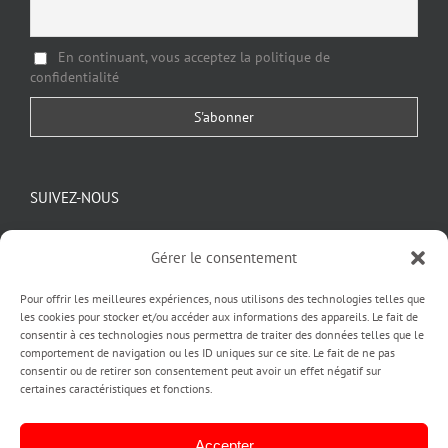
En continuant, vous acceptez la politique de
confidentialité
SUIVEZ-NOUS
Gérer le consentement
Pour offrir les meilleures expériences, nous utilisons des technologies telles que
les cookies pour stocker et/ou accéder aux informations des appareils. Le fait de
consentir à ces technologies nous permettra de traiter des données telles que le
comportement de navigation ou les ID uniques sur ce site. Le fait de ne pas
consentir ou de retirer son consentement peut avoir un effet négatif sur
certaines caractéristiques et fonctions.
Copyright pubinlyon © 2020
| Création by PUBINLYON
ACCUEIL |
L'AGENCE PUBINLYON |
CREATION IDENTITE VISUELLE
Accepter