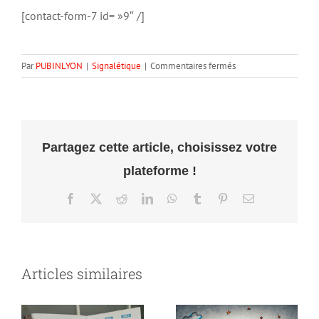
[contact-form-7 id= »9″ /]
sur
Par
PUBINLYON
|
Signalétique
|
Commentaires fermés
Pourquoi
mettre
une
enseigne
lumineuse
Partagez cette article, choisissez votre
?
plateforme !
Facebook
X
Reddit
LinkedIn
WhatsApp
Tumblr
Pinterest
Email
Articles similaires