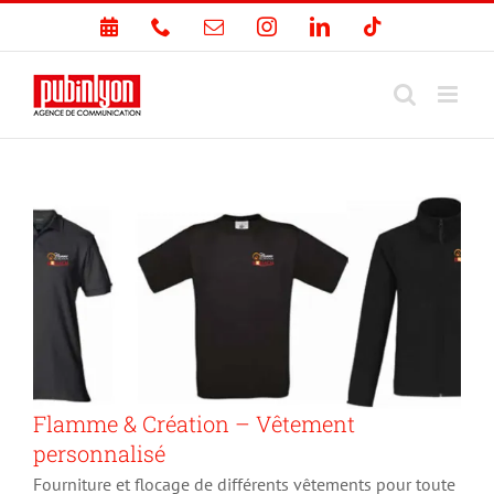
Passer
PRENDRE
Téléphone
Email
Instagram
LinkedIn
Tiktok
au
RDV
contenu
Flamme & Création – Vêtement
personnalisé
Fourniture et flocage de différents vêtements pour toute