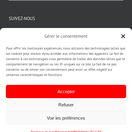
SUIVEZ-NOUS
Gérer le consentement
Pour offrir les meilleures expériences, nous utilisons des technologies telles que
les cookies pour stocker et/ou accéder aux informations des appareils. Le fait de
consentir à ces technologies nous permettra de traiter des données telles que le
comportement de navigation ou les ID uniques sur ce site. Le fait de ne pas
consentir ou de retirer son consentement peut avoir un effet négatif sur
certaines caractéristiques et fonctions.
Copyright pubinlyon © 2020
| Création by PUBINLYON
ACCUEIL |
L'AGENCE PUBINLYON |
CREATION IDENTITE VISUELLE
Accepter
LOGO ET CHARTE GRAPHIQUE |
A QUOI SERT UN LOGO |
IMPRESSION |
CREATION SITE INTERNET |
ENSEIGNE LUMINEUSE ET STICKERS
Refuser
VITRINE |
STAND ET KIT SALON |
ACTUALITÉS |
CONTACT |
ANNUAIRE
CLIENTS ET PARTENAIRES |
PLAN DE SITE |
MENTIONS LEGALES |
CGV
Voir les préférences
|
POLITIQUE DE CONFIDENTIALITE
Prendre RDV
PRENDRE
Téléphone
Email
Instagram
LinkedIn
Tiktok
Politique de Confidentialité
MENTIONS LÉGALES