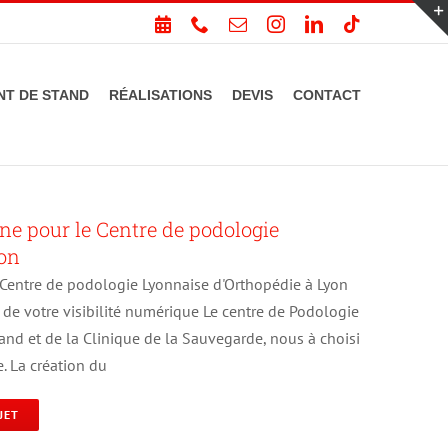
PRENDRE
Téléphone
Email
Instagram
LinkedIn
Tiktok
RDV
T DE STAND
RÉALISATIONS
DEVIS
CONTACT
rine pour le Centre de podologie
yon
le Centre de podologie Lyonnaise d'Orthopédie à Lyon
 de votre visibilité numérique Le centre de Podologie
and et de la Clinique de la Sauvegarde, nous à choisi
e. La création du
JET