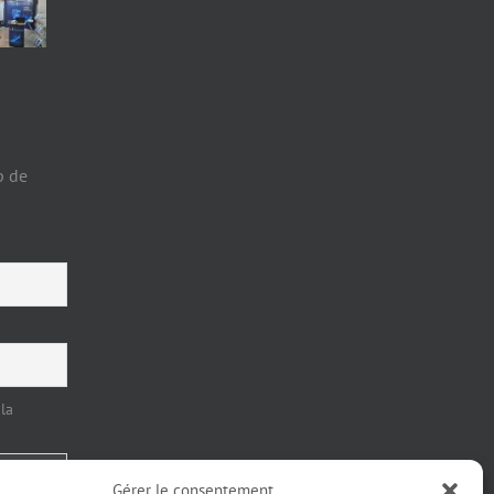
p de
la
Gérer le consentement