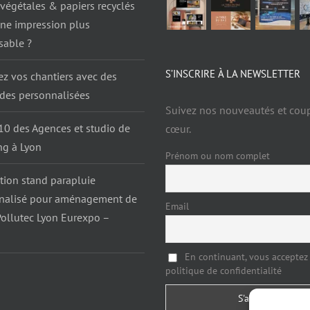
végétales & papiers recyclés
une impression plus
sable ?
S’INSCRIRE À LA NEWSLETTER
ez vos chantiers avec des
ades personnalisées
Suivez nos nouveautés et cou
10 des Agences et studio de
cœur.
ng à Lyon
Prénom ou nom complet
tion stand parapluie
nalisé pour aménagement de
Email
Pollutec Lyon Eurexpo –
En continuant, vous acceptez 
politique de confidentialité