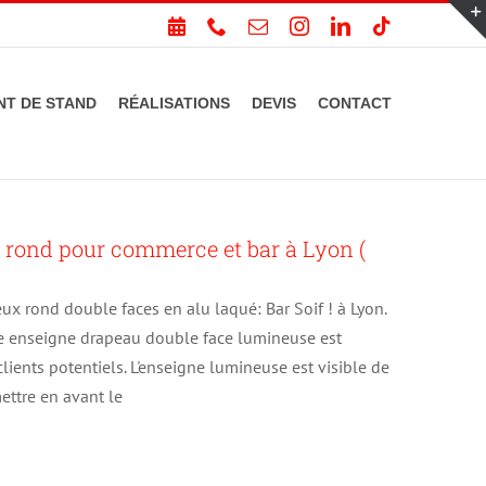
PRENDRE
Téléphone
Email
Instagram
LinkedIn
Tiktok
RDV
T DE STAND
RÉALISATIONS
DEVIS
CONTACT
 rond pour commerce et bar à Lyon (
x rond double faces en alu laqué: Bar Soif ! à Lyon.
e enseigne drapeau double face lumineuse est
 clients potentiels. L'enseigne lumineuse est visible de
ettre en avant le