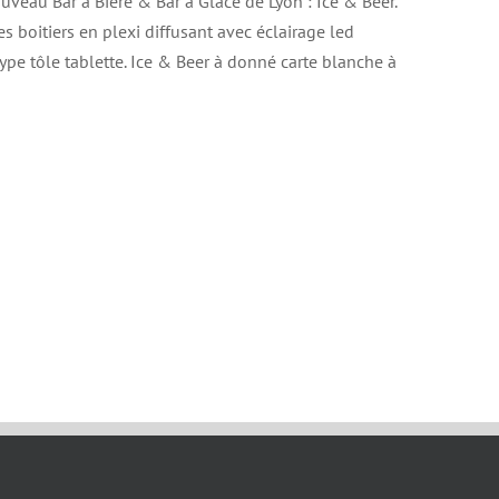
veau Bar à Bière & Bar à Glace de Lyon : Ice & Beer.
 boitiers en plexi diffusant avec éclairage led
 type tôle tablette. Ice & Beer à donné carte blanche à