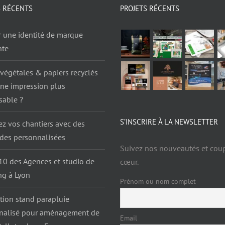
S RÉCENTS
PROJETS RÉCENTS
r une identité de marque
nte
végétales & papiers recyclés
une impression plus
sable ?
S’INSCRIRE À LA NEWSLETTER
ez vos chantiers avec des
ades personnalisées
Suivez nos nouveautés et cou
10 des Agences et studio de
cœur.
ng à Lyon
Prénom ou nom complet
tion stand parapluie
nalisé pour aménagement de
Email