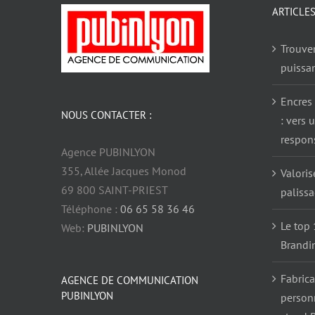
ARTICLE
Trouve
puissa
Encres 
NOUS CONTACTER :
: vers 
respon
Agence PUBINLYON
355, Allée Jacques Monod
Valoris
69 800 SAINT-PRIEST
paliss
Téléphone :
06 65 58 36 46
Le top 
Web:
PUBINLYON
Brandi
Fabrica
AGENCE DE COMMUNICATION
PUBINLYON
person