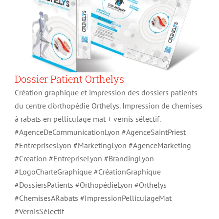
Dossier Patient Orthelys
Création graphique et impression des dossiers patients
du centre d'orthopédie Orthelys. Impression de chemises
à rabats en pelliculage mat + vernis sélectif.
#AgenceDeCommunicationLyon #AgenceSaintPriest
#EntreprisesLyon #MarketingLyon #AgenceMarketing
#Creation #EntrepriseLyon #BrandingLyon
#LogoCharteGraphique #CréationGraphique
#DossiersPatients #OrthopédieLyon #Orthelys
#ChemisesARabats #ImpressionPelliculageMat
#VernisSélectif