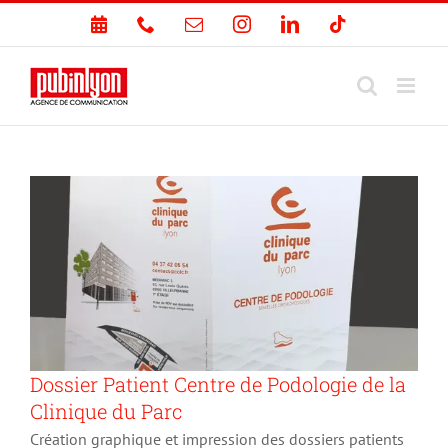
Passer
PRENDRE
Téléphone
Email
Instagram
LinkedIn
Tiktok
au
RDV
contenu
Dossier Patient Centre de Podologie de la
Clinique du Parc
Création graphique et impression des dossiers patients