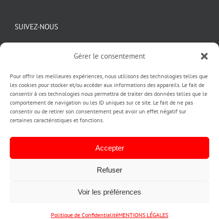
SUIVEZ-NOUS
Gérer le consentement
Pour offrir les meilleures expériences, nous utilisons des technologies telles que
les cookies pour stocker et/ou accéder aux informations des appareils. Le fait de
consentir à ces technologies nous permettra de traiter des données telles que le
comportement de navigation ou les ID uniques sur ce site. Le fait de ne pas
consentir ou de retirer son consentement peut avoir un effet négatif sur
certaines caractéristiques et fonctions.
Copyright pubinlyon © 2020
| Création by PUBINLYON
ACCUEIL |
L'AGENCE PUBINLYON |
CREATION IDENTITE VISUELLE
Accepter
LOGO ET CHARTE GRAPHIQUE |
A QUOI SERT UN LOGO |
IMPRESSION |
CREATION SITE INTERNET |
ENSEIGNE LUMINEUSE ET STICKERS
Refuser
VITRINE |
STAND ET KIT SALON |
ACTUALITÉS |
CONTACT |
ANNUAIRE
CLIENTS ET PARTENAIRES |
PLAN DE SITE |
MENTIONS LEGALES |
CGV
Voir les préférences
|
POLITIQUE DE CONFIDENTIALITE
Prendre RDV
PRENDRE
Téléphone
Email
Instagram
LinkedIn
Tiktok
Politique de Confidentialité
MENTIONS LÉGALES
RDV