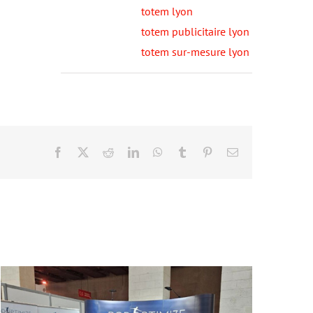
totem lyon
totem publicitaire lyon
totem sur-mesure lyon
Facebook
X
Reddit
LinkedIn
WhatsApp
Tumblr
Pinterest
Email