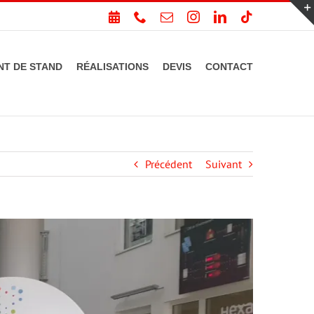
PRENDRE
Téléphone
Email
Instagram
LinkedIn
Tiktok
RDV
T DE STAND
RÉALISATIONS
DEVIS
CONTACT
Précédent
Suivant