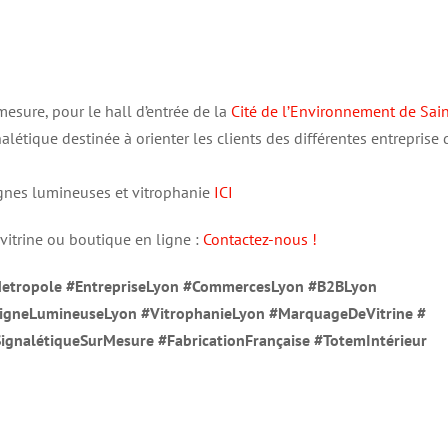
esure, pour le hall d’entrée de la
Cité de l’Environnement de Sain
alétique destinée à orienter les clients des différentes entreprise 
gnes lumineuses et vitrophanie
ICI
 vitrine ou boutique en ligne :
Contactez-nous !
etropole
#EntrepriseLyon
#CommercesLyon
#B2BLyon
igneLumineuseLyon #VitrophanieLyon #
MarquageDeVitrine #
gnalétiqueSurMesure #FabricationFrançaise #TotemIntérieur