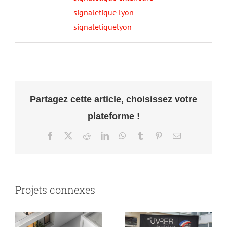
signaletique lyon
signaletiquelyon
Partagez cette article, choisissez votre
plateforme !
Facebook
X
Reddit
LinkedIn
WhatsApp
Tumblr
Pinterest
Email
Projets connexes