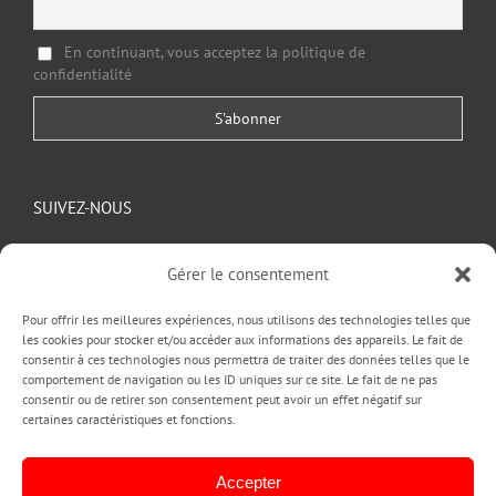
En continuant, vous acceptez la politique de
confidentialité
SUIVEZ-NOUS
Gérer le consentement
Pour offrir les meilleures expériences, nous utilisons des technologies telles que
les cookies pour stocker et/ou accéder aux informations des appareils. Le fait de
consentir à ces technologies nous permettra de traiter des données telles que le
comportement de navigation ou les ID uniques sur ce site. Le fait de ne pas
consentir ou de retirer son consentement peut avoir un effet négatif sur
certaines caractéristiques et fonctions.
Copyright pubinlyon © 2020
| Création by PUBINLYON
ACCUEIL |
L'AGENCE PUBINLYON |
CREATION IDENTITE VISUELLE
Accepter
LOGO ET CHARTE GRAPHIQUE |
A QUOI SERT UN LOGO |
IMPRESSION |