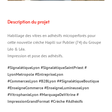
Description du projet
Habillage des vitres en adhésifs microperforés pour
cette nouvelle crèche Hapili sur Publier (74) du Groupe
Léo & Léa.
Impression et pose des adhésifs.
#SignalétiqueLyon
#
SignalétiqueSaintPriest
#
LyonMetropole
#EntrepriseLyon
#CommercesLyon
#B2BLyon ##SignalétiqueBoutique
#EnseigneCommerce #EnseigneLumineuseLyon
#VitrophanieLyon #
MarquageDeVitrine #
ImpressionGrandFormat #Crèche #Adhésifs