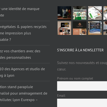
r une identité de marque
nte
végétales & papiers recyclés
une impression plus
sable ?
S’INSCRIRE À LA NEWSLETTER
ez vos chantiers avec des
ades personnalisées
Suivez nos nouveautés et cou
10 des Agences et studio de
cœur.
ng à Lyon
Prénom ou nom complet
tion stand parapluie
nalisé pour aménagement de
Email
Pollutec Lyon Eurexpo –