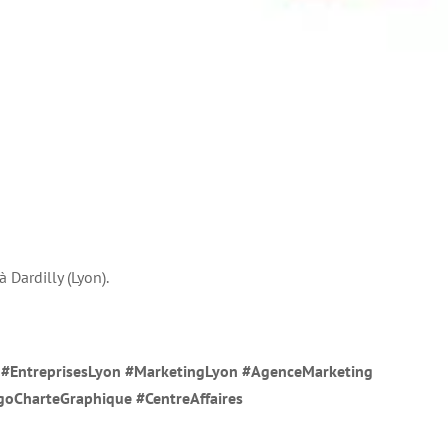
 Dardilly (Lyon).
t
#EntreprisesLyon
#MarketingLyon
#
AgenceMarketing
goCharteGraphique #CentreAffaires