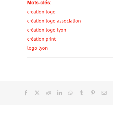
Mots-clés:
creation logo
création logo association
création logo lyon
création print
logo lyon
Facebook
X
Reddit
LinkedIn
WhatsApp
Tumblr
Pinterest
Email