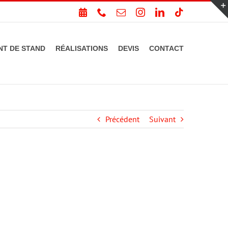
PRENDRE
Téléphone
Email
Instagram
LinkedIn
Tiktok
RDV
T DE STAND
RÉALISATIONS
DEVIS
CONTACT
Précédent
Suivant