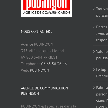
Trouve
puissa
Encres 
NOUS CONTACTER :
: vers 
respon
Agence PUBINLYON
355, Allée Jacques Monod
Valoris
69 800 SAINT-PRIEST
paliss
Téléphone :
06 65 58 36 46
Le top 
Web:
PUBINLYON
Brandi
Fabrica
AGENCE DE COMMUNICATION
PUBINLYON
person
stand 
PUBINLYON est spécialisé dans la
UVRER