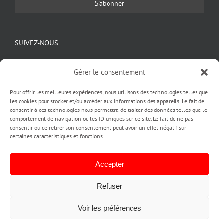
SUIVEZ-NOUS
Gérer le consentement
Pour offrir les meilleures expériences, nous utilisons des technologies telles que
les cookies pour stocker et/ou accéder aux informations des appareils. Le fait de
consentir à ces technologies nous permettra de traiter des données telles que le
comportement de navigation ou les ID uniques sur ce site. Le fait de ne pas
consentir ou de retirer son consentement peut avoir un effet négatif sur
certaines caractéristiques et fonctions.
Copyright pubinlyon © 2020
| Création by PUBINLYON
ACCUEIL |
L'AGENCE PUBINLYON |
CREATION IDENTITE VISUELLE
Accepter
LOGO ET CHARTE GRAPHIQUE |
A QUOI SERT UN LOGO |
IMPRESSION |
CREATION SITE INTERNET |
ENSEIGNE LUMINEUSE ET STICKERS
Refuser
VITRINE |
STAND ET KIT SALON |
ACTUALITÉS |
CONTACT |
ANNUAIRE
CLIENTS ET PARTENAIRES |
PLAN DE SITE |
MENTIONS LEGALES |
CGV
Voir les préférences
|
POLITIQUE DE CONFIDENTIALITE