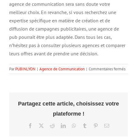
agence de communication sera sans doute votre
meilleur choix. En revanche, si vous recherchez une
expertise spécifique en matière de création et de
diffusion de campagnes publicitaires, une agence de
pub pourrait être plus adaptée. Dans tous les cas,
n’hésitez pas à consulter plusieurs agences et comparer
leurs offres avant de prendre une décision.
sur
Par
PUBINLYON
|
Agence de Communication
|
Commentaires fermés
Compr
la
différ
entre
une
Partagez cette article, choisissez votre
agenc
plateforme !
de
commu
Facebook
X
Reddit
LinkedIn
WhatsApp
Tumblr
Pinterest
Email
et
une