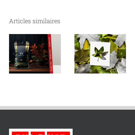
agenc
de
publici
Articles similaires